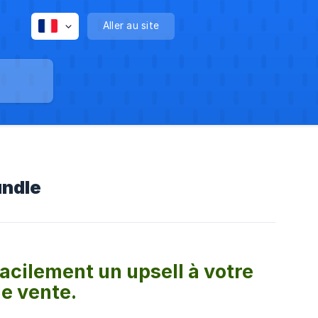
Aller au site
undle
acilement un upsell à votre
de vente.