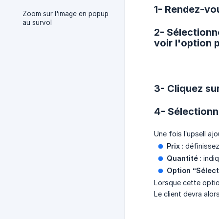
1- Rendez-vou
Zoom sur l'image en popup
au survol
2- Sélectionne
voir l'option 
3- Cliquez sur
4- Sélectionn
Une fois l’upsell a
Prix
: définissez
Quantité
: indi
Option “Sélect
Lorsque cette option
Le client devra alor