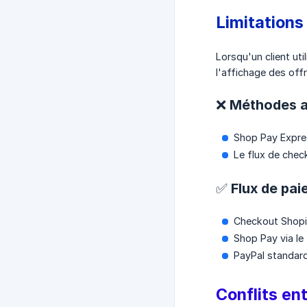
Limitations
Lorsqu'un client ut
l'affichage des off
❌ Méthodes ac
Shop Pay Expres
Le flux de chec
✅ Flux de pai
Checkout Shopi
Shop Pay via le
PayPal standar
Conflits en