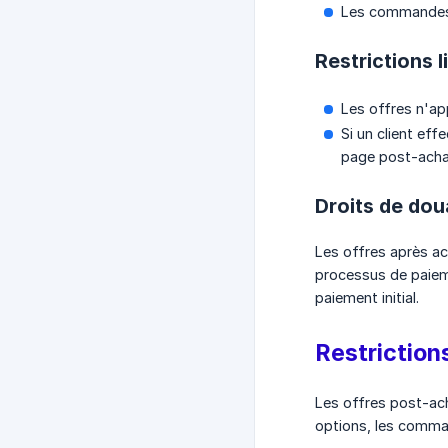
Les commandes g
Restrictions l
Les offres n'ap
Si un client ef
page post-achat
Droits de do
Les offres après ac
processus de paieme
paiement initial.
Restriction
Les offres post-ach
options, les comma