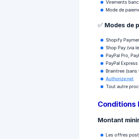
Virements bancai
Mode de paiemen
✅ Modes de p
Shopify Payment
Shop Pay (via l
PayPal Pro, PayP
PayPal Express 
Braintree (sans 
Authorize.net
Tout autre proc
Conditions 
Montant min
Les offres pos