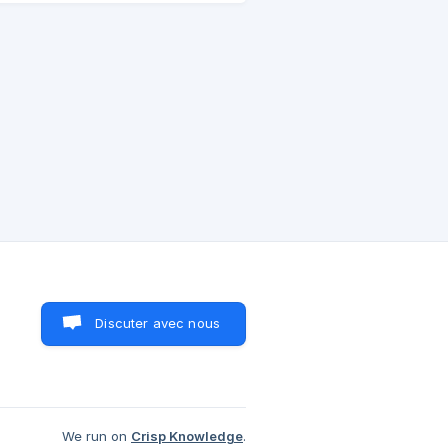
ui,
Discuter avec nous
We run on
Crisp Knowledge
.