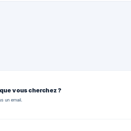
VIDÉO TUTORIALE : Regardez-la ici. Voici l'offre. Nous vous offrons
jusqu'à 1000$ d'avance + 20% de commissions par installation. O
vous avez bien lu. Si vous êtes : **Agence Shopif
 que vous cherchez ?
s un email.