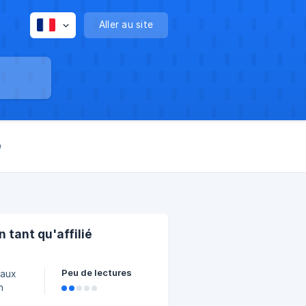
Aller au site
n
 tant qu'affilié
Peu de lectures
 aux
n
seau.